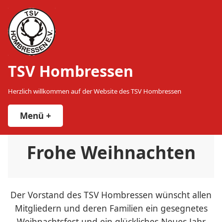
Zum
Inhalt
springen
TSV Hombressen
Herzlich willkommen auf der Website des TSV Hombressen
Menü
+
expanded
collapsed
Frohe Weihnachten
Der Vorstand des TSV Hombressen wünscht allen
Mitgliedern und deren Familien ein gesegnetes
Weihnachtsfest und ein glückliches Neues Jahr