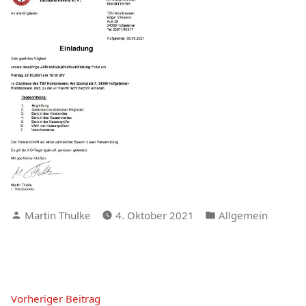
Verfasst
Veröffentlicht
Martin Thulke
4. Oktober 2021
Allgemein
von
in
Beitragsnavigation
Vorheriger
Vorheriger Beitrag